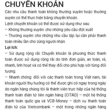
CHUYỂN KHOẢN
Biểu Phí
Các nhu cầu thanh toán không thường xuyên hoặc thường
BPCE International
xuyên có thể thực hiện bằng chuyển khoản.
Lệnh chuyển khoản có thể được sử dụng như sau:
Biểu Mẫu
– Không thường xuyên: cho những yêu cầu đột xuất
Groupe BPCE
– Thường xuyên: cho những nhu cầu lặp lại cần phải thanh
toán nhiều lần cho cùng người nhận.
Tin Tức & Báo
Lợi ích:
Tín dụng & Dịch vụ Ngân
Chí
– Sử dụng rộng rãi: Chuyển khoản là phương thức thanh
hàng Tài chính
toán được sử dụng rộng rãi do tính đơn giản, an toàn, rẻ,
nhanh, linh hoạt và có thể thay đổi cho phù hợp với từng đối
Tuyển Dụng
tượng.
– Nhanh chóng: đối với các thanh toán trong Việt nam, tài
Liên Hệ
khoản người thụ hưởng có thể được ghi có ngay trong ngày
do ngân hàng chúng tôi là thành viên trực tiếp của hệ thống
thanh toán điện tử liên ngân hàng (CITAD) – một hệ thống
thanh toán quốc gia và VCB-Money – dịch vụ thanh toán
điện tử của Vietcombank – một trong những ngân hàng