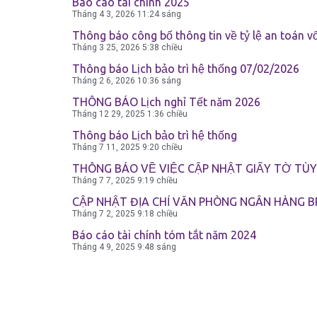
Biểu Phí
Báo cáo tài chính 2025
Tháng 4 3, 2026
11:24 sáng
Thông báo công bố thông tin về tỷ lệ an toán v
Tháng 3 25, 2026
5:38 chiều
Biểu Mẫu
Thông báo Lịch bảo trì hệ thống 07/02/2026
Tháng 2 6, 2026
10:36 sáng
Tin Tức & Báo Chí
THÔNG BÁO Lịch nghỉ Tết năm 2026
Tháng 12 29, 2025
1:36 chiều
Thông báo Lịch bảo trì hệ thống
Tháng 7 11, 2025
9:20 chiều
Tuyển Dụng
THÔNG BÁO VỀ VIỆC CẬP NHẬT GIẤY TỜ TÙY 
Tháng 7 7, 2025
9:19 chiều
Liên Hệ
CẬP NHẬT ĐỊA CHỈ VĂN PHÒNG NGÂN HÀNG BP
Tháng 7 2, 2025
9:18 chiều
Báo cáo tài chính tóm tắt năm 2024
Tháng 4 9, 2025
9:48 sáng