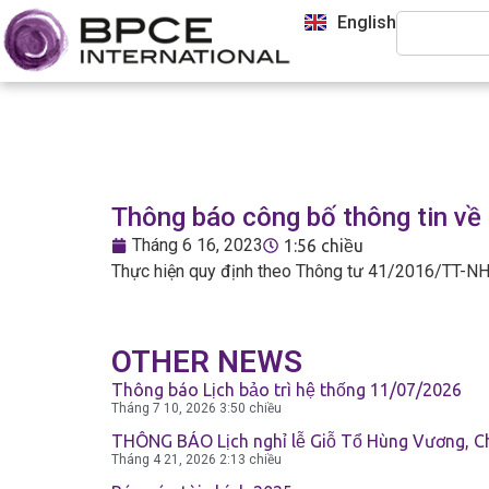
English
Giới Thiệu
Thông báo công bố thông tin về 
Tháng 6 16, 2023
1:56 chiều
Dịch Vụ Doanh Nghiệp
Thực hiện quy định theo Thông tư 41/2016/TT-NHN về
Giao Dịch Ngân Hàng
OTHER NEWS
Thông báo Lịch bảo trì hệ thống 11/07/2026
Tháng 7 10, 2026
3:50 chiều
Giao Dịch Ngoại Hối Và Tiền Gửi
THÔNG BÁO Lịch nghỉ lễ Giỗ Tổ Hùng Vương, C
Tháng 4 21, 2026
2:13 chiều