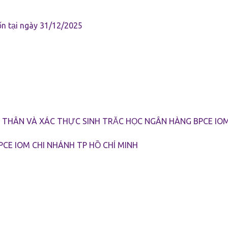
ốn tại ngày 31/12/2025
BPCE International
Groupe BPCE
Tín dụng & Dịch vụ Ngân hà
THÂN VÀ XÁC THỰC SINH TRẮC HỌC NGÂN HÀNG BPCE IOM 
CE IOM CHI NHÁNH TP HỒ CHÍ MINH