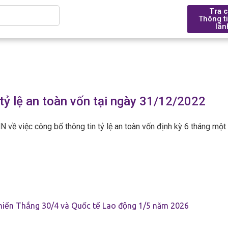
Tra 
Thông t
lãn
tỷ lệ an toàn vốn tại ngày 31/12/2022
Giới thiệu
Tài chính
Tài trợ thương mại
Bảng tỷ giá giao dịch ngoại
BPCE Group
 việc công bố thông tin tỷ lệ an toàn vốn định kỳ 6 tháng một lần
Lịch sử phát triển
Quản lý tài khoản
Chuyển khoản
Giải pháp giao dịch ngoại h
Ngân hàng BPCE IOM – Chi
Tuân thủ
Biểu lãi suất tiền gửi
hiến Thắng 30/4 và Quốc tế Lao động 1/5 năm 2026
BPCE tại Châu Á